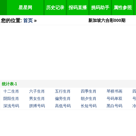
星星网
历史记录
报码直播
挑码助手
属性参照
您的位置:
首页
»
新加坡六合彩
000
期
统计表-1
十二生肖
六子生肖
五行生肖
四季生肖
琴棋书画
阴阳生肖
男女生肖
偏旁生肖
朝夕生肖
号码单双
深浅号码
拼搏号码
高低号码
长短号码
黑白号码