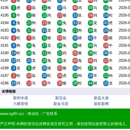
4197
8
猪
25
马
34
鸡
37
马
39
龙
46
鸡
44
猪
2026-0
4196
5
虎
7
鼠
11
猴
37
马
46
鸡
49
马
16
兔
2026-0
4195
6
牛
11
猴
22
鸡
23
猴
31
鼠
34
鸡
14
蛇
2026-0
4194
4
兔
21
狗
23
猴
28
兔
31
鼠
39
龙
41
虎
2026-0
4193
4
兔
11
猴
15
龙
16
兔
21
狗
39
龙
20
猪
2026-0
4192
2
蛇
7
鼠
11
猴
19
鼠
20
猪
42
牛
23
猴
2026-0
4191
9
狗
16
兔
27
龙
28
兔
32
猪
49
马
18
牛
2026-0
4190
14
蛇
16
兔
21
狗
22
鸡
35
猴
38
蛇
36
羊
2026-0
4189
10
鸡
15
龙
28
兔
39
龙
40
兔
46
鸡
12
羊
2026-0
4188
3
龙
5
虎
20
猪
23
猴
26
蛇
27
龙
28
兔
2026-0
4187
2
蛇
19
鼠
26
蛇
29
虎
33
狗
36
羊
21
狗
2026-0
4186
10
鸡
13
马
30
牛
35
猴
38
蛇
44
猪
15
龙
2026-0
友情链接
新利丰港
新宝会
新蓝火柴
六楼茶馆
新金马堂
港彩新网
www.sg49.xyz
-
移动站
-
广告联系
严正声明:本网的资讯仅供网友相互研究之用，请勿使用在政府禁止的领域上。