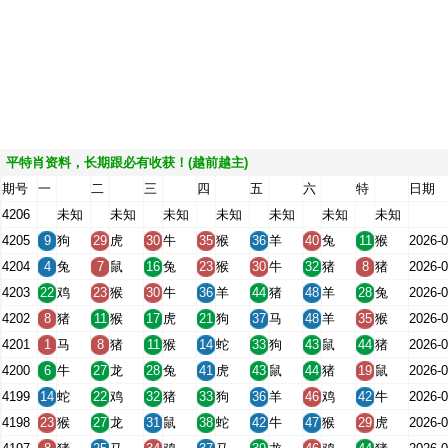
平特肖资料，长期跟必有收获！(越前越主)
期号
一
二
三
四
五
六
特
日期
4206
未知
未知
未知
未知
未知
未知
未知
4205
9
狗
29
虎
30
牛
35
猴
36
羊
40
兔
11
猴
2026-0
4204
4
兔
7
鼠
16
兔
23
猴
30
牛
32
猪
8
猪
2026-0
4203
22
鸡
23
猴
30
牛
36
羊
44
猪
48
羊
28
兔
2026-0
4202
8
猪
11
猴
17
虎
21
狗
37
马
48
羊
35
猴
2026-0
4201
1
马
8
猪
11
猴
14
蛇
33
狗
43
鼠
44
猪
2026-0
4200
6
牛
27
龙
28
兔
41
虎
43
鼠
44
猪
19
鼠
2026-0
4199
14
蛇
22
鸡
32
猪
33
狗
36
羊
46
鸡
42
牛
2026-0
4198
23
猴
27
龙
31
鼠
38
蛇
42
牛
47
猴
29
虎
2026-0