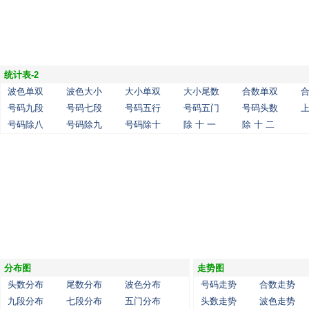
统计表-2
波色单双
波色大小
大小单双
大小尾数
合数单双
号码九段
号码七段
号码五行
号码五门
号码头数
号码除八
号码除九
号码除十
除 十 一
除 十 二
分布图
走势图
头数分布
尾数分布
波色分布
号码走势
合数走势
九段分布
七段分布
五门分布
头数走势
波色走势